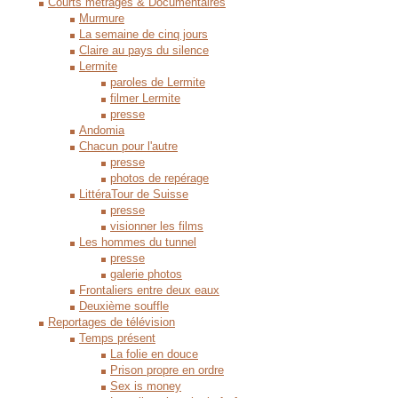
Courts métrages & Documentaires
Murmure
La semaine de cinq jours
Claire au pays du silence
Lermite
paroles de Lermite
filmer Lermite
presse
Andomia
Chacun pour l'autre
presse
photos de repérage
LittéraTour de Suisse
presse
visionner les films
Les hommes du tunnel
presse
galerie photos
Frontaliers entre deux eaux
Deuxième souffle
Reportages de télévision
Temps présent
La folie en douce
Prison propre en ordre
Sex is money