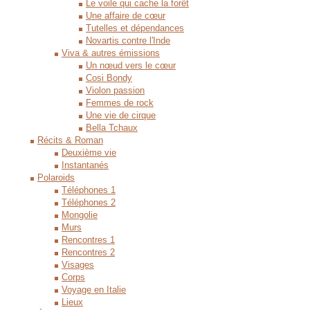
Le voile qui cache la forêt
Une affaire de cœur
Tutelles et dépendances
Novartis contre l'Inde
Viva & autres émissions
Un nœud vers le cœur
Cosi Bondy
Violon passion
Femmes de rock
Une vie de cirque
Bella Tchaux
Récits & Roman
Deuxième vie
Instantanés
Polaroids
Téléphones 1
Téléphones 2
Mongolie
Murs
Rencontres 1
Rencontres 2
Visages
Corps
Voyage en Italie
Lieux