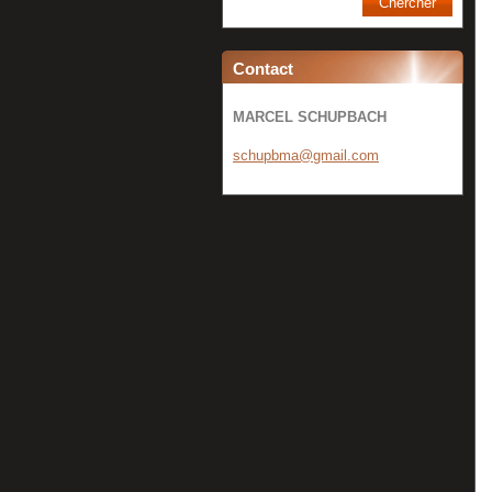
Contact
MARCEL SCHUPBACH
schupbma
@gmail.c
om