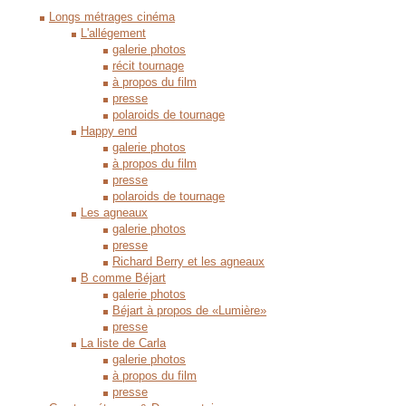
Longs métrages cinéma
L'allégement
galerie photos
récit tournage
à propos du film
presse
polaroids de tournage
Happy end
galerie photos
à propos du film
presse
polaroids de tournage
Les agneaux
galerie photos
presse
Richard Berry et les agneaux
B comme Béjart
galerie photos
Béjart à propos de «Lumière»
presse
La liste de Carla
galerie photos
à propos du film
presse