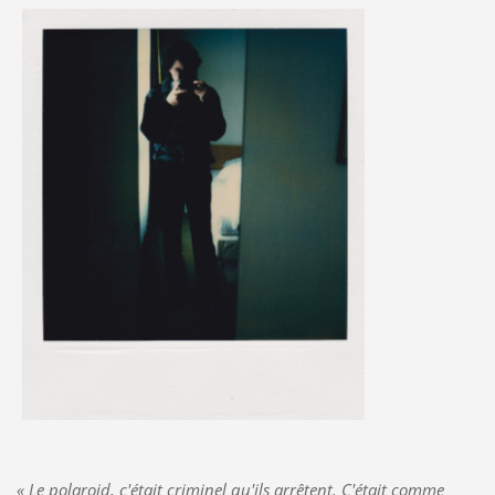
« Le polaroid, c'était criminel qu'ils arrêtent. C'était comme